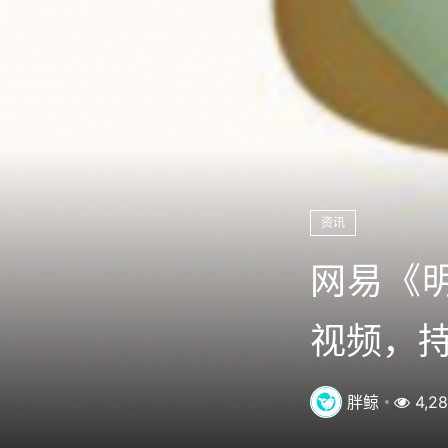
资讯
网易《明
视频，
胖鲸
4,2