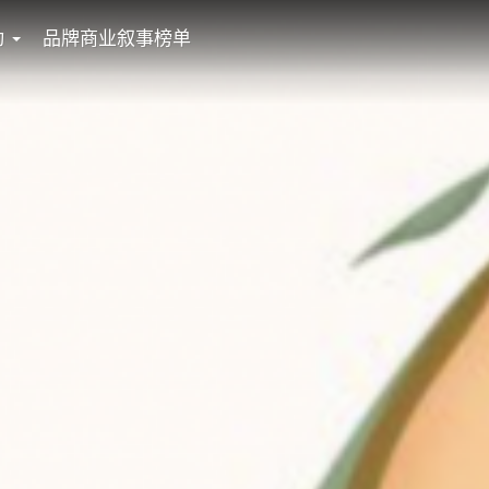
动
品牌商业叙事榜单