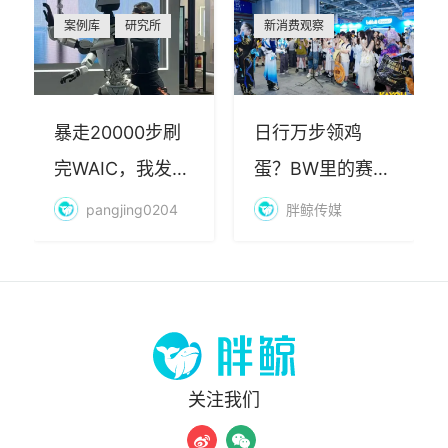
案例库
研究所
新消费观察
暴走20000步刷
日行万步领鸡
完WAIC，我发现
蛋？BW里的赛博
AI最赚钱的不是
朝圣，藏着品牌
pangjing0204
胖鲸传媒
算力
年轻化的密码
关注我们