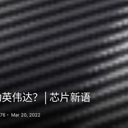
动英伟达？│芯片新语
076
Mar 20, 2022