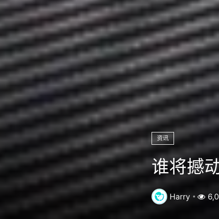
资讯
谁将撼
Harry
6,