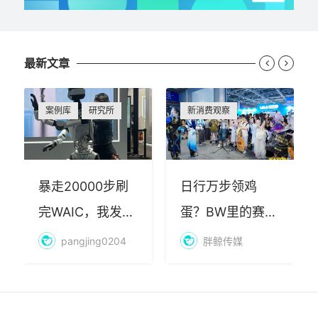
最新文章


案例库
研究所
新消费观察
暴走20000步刷
日行万步领鸡
完WAIC，我发现
蛋？BW里的赛博
AI最赚钱的不是
朝圣，藏着品牌
pangjing0204
胖鲸传媒
算力
年轻化的密码