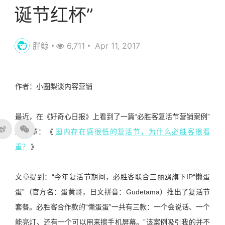
诞节红杯”
胖鲸
6,711
Apr 11, 2017
作者：小圈梨谈内容营销
最近，在《好奇心日报》上看到了一篇“必胜客复活节营销案例”
的文章：《
国内存在感很低的复活节，为什么必胜客很看
重？
》
文章提到：“今年复活节期间，必胜客联合三丽鸥旗下IP“懒蛋
蛋”（官方名：蛋黄哥，日文拼音：Gudetama）推出了复活节
套餐。必胜客合作款的“懒蛋蛋”一共有三款：一个会说话、一个
能亮灯、还有一个可以用来擦手机屏幕。”该案例吸引我的并不