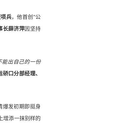
授项兵
，他首创“公
事长薛济萍
因坚持
不能出自己的一份
运硚口分部经理、
疫情爆发初期即挺身
上增添一抹别样的