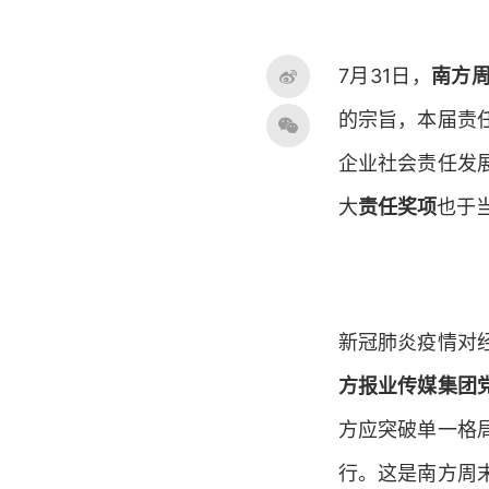
7月31日，
南方
的宗旨，本届责
企业社会责任发
大
责任奖项
也于
新冠肺炎疫情对
方报业传媒集团
方应突破单一格
行。这是南方周