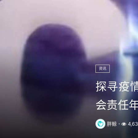
资讯
探寻疫情
会责任
胖鲸
4,6