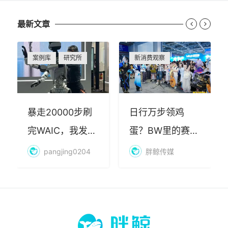
最新文章


案例库
研究所
新消费观察
暴走20000步刷
日行万步领鸡
完WAIC，我发现
蛋？BW里的赛博
AI最赚钱的不是
朝圣，藏着品牌
pangjing0204
胖鲸传媒
算力
年轻化的密码