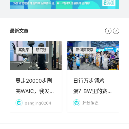
最新文章


案例库
研究所
新消费观察
暴走20000步刷
日行万步领鸡
完WAIC，我发现
蛋？BW里的赛博
AI最赚钱的不是
朝圣，藏着品牌
pangjing0204
胖鲸传媒
算力
年轻化的密码