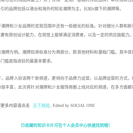
引的品牌包括以港台和海外的知名潮牌为主，比如it旗下的潮牌等。
于潮牌和少女品牌的宏观范围中还有一些细化的标准。针对细分人群和新
先要有原创设计能力，在视觉上能够满足消费者，以及一定的供应链能力
以潮牌为例。潮牌招商标准分为两部分，即其他材料和基础门槛。其中其
本门槛是指进驻的最基本要求。
下，品牌入驻该两个新频道，更倾向于品牌力运营，以品牌运营的方式，
分层丰富，此次将针对潮牌和少女服饰商圈上线对应的频道，在多方面都
解更多内容请点
击
天下商网
,
Edited by SOCIAL ONE
已收藏的知识卡片可在个人会员中心快速找到哦！