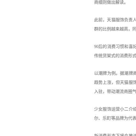
商细则做出解读。
此前，天猫服饰负责人
群的比例越来越高，
90后的消费习惯和喜
传统货架式的消费形式
以潮牌为例。据潮牌
趋势上涨，但天猫服
入驻，带动潮流商圈
少女服饰运营小二介
尔、乐町等品牌为代
新消费形态下将会推