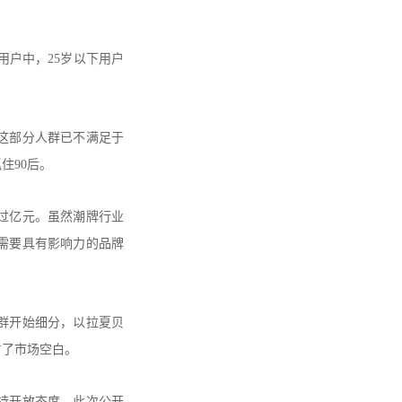
用户中，25岁以下用户
。这部分人群已不满足于
住90后。
过亿元。虽然潮牌行业
需要具有影响力的品牌
群开始细分，以拉夏贝
占了市场空白。
持开放态度。此次公开