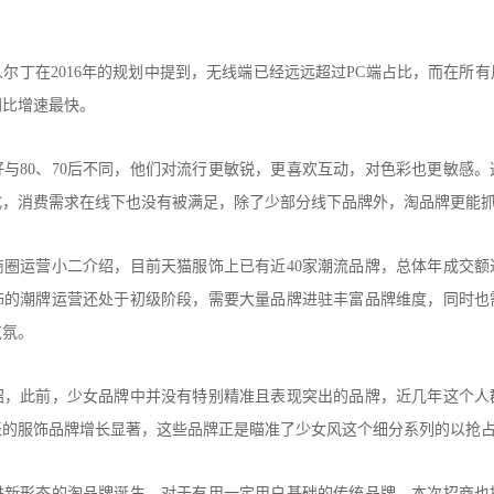
尔丁在2016年的规划中提到，无线端已经远远超过PC端占比，而在所有
同比增速最快。
好与80、70后不同，他们对流行更敏锐，更喜欢互动，对色彩也更敏感
，消费需求在线下也没有被满足，除了少部分线下品牌外，淘品牌更能抓
商圈运营小二介绍，目前天猫服饰上已有近40家潮流品牌，总体年成交额
饰的潮牌运营还处于初级阶段，需要大量品牌进驻丰富品牌维度，同时也
气氛。
绍，此前，少女品牌中并没有特别精准且表现突出的品牌，近几年这个人
表的服饰品牌增长显著，这些品牌正是瞄准了少女风这个细分系列的以抢
进新形态的淘品牌诞生，对于有用一定用户基础的传统品牌，本次招商也