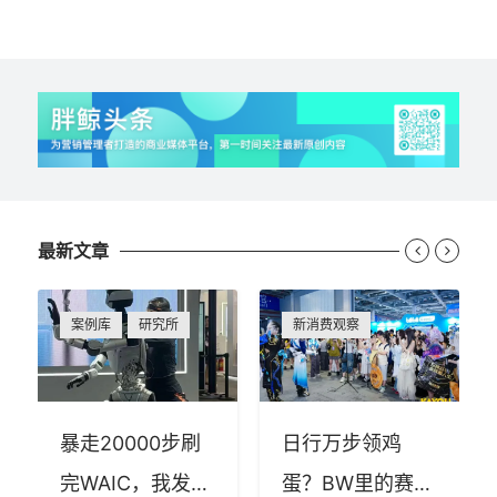
最新文章


案例库
研究所
新消费观察
暴走20000步刷
日行万步领鸡
完WAIC，我发现
蛋？BW里的赛博