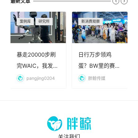
最新文章


案例库
研究所
新消费观察
暴走20000步刷
日行万步领鸡
完WAIC，我发现
蛋？BW里的赛博
AI最赚钱的不是
朝圣，藏着品牌
pangjing0204
胖鲸传媒
算力
年轻化的密码
关注我们