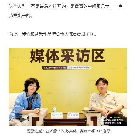
这些差别，不是最后才拉开的。是做事的中间那几步，一点一
点攒出来的。
为此，我们和益禾堂品牌负责人陈英婕聊了聊。
图说/左起：益禾堂CGO 陈英婕、胖鲸传媒CEO 范怿