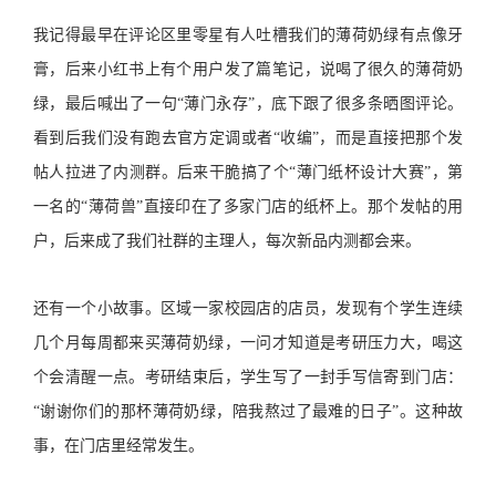
我记得最早在评论区里零星有人吐槽我们的薄荷奶绿有点像牙
膏，后来小红书上有个用户发了篇笔记，说喝了很久的薄荷奶
绿，最后喊出了一句“薄门永存”，底下跟了很多条晒图评论。
看到后我们没有跑去官方定调或者“收编”，而是直接把那个发
帖人拉进了内测群。后来干脆搞了个“薄门纸杯设计大赛”，第
一名的“薄荷兽”直接印在了多家门店的纸杯上。那个发帖的用
户，后来成了我们社群的主理人，每次新品内测都会来。
还有一个小故事。区域一家校园店的店员，发现有个学生连续
几个月每周都来买薄荷奶绿，一问才知道是考研压力大，喝这
个会清醒一点。考研结束后，学生写了一封手写信寄到门店：
“谢谢你们的那杯薄荷奶绿，陪我熬过了最难的日子”。这种故
事，在门店里经常发生。