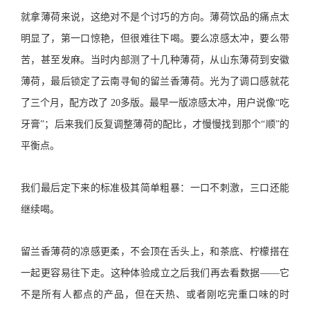
就拿薄荷来说，这绝对不是个讨巧的方向。薄荷饮品的痛点太
明显了，第一口惊艳，但很难往下喝。要么凉感太冲，要么带
苦，甚至发麻。当时内部测了十几种薄荷，从山东薄荷到安徽
薄荷，最后锁定了云南寻甸的留兰香薄荷。光为了调口感就花
了三个月，配方改了 20多版。最早一版凉感太冲，用户说像“吃
牙膏”；后来我们反复调整薄荷的配比，才慢慢找到那个“顺”的
平衡点。
我们最后定下来的标准极其简单粗暴：一口不刺激，三口还能
继续喝。
留兰香薄荷的凉感更柔，不会顶在舌头上，和茶底、柠檬搭在
一起更容易往下走。这种体验成立之后我们再去看数据——它
不是所有人都点的产品，但在天热、或者刚吃完重口味的时