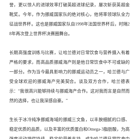
誉，更以惊人的进球效率打破英超进球纪录，屡次斩获英超金
靴奖。今年，作为挪威国家队的绝对核心，他将率领球队全力
征战世界杯。这也是挪威国家队自1998年法国世界杯后，时隔2
8年再次登上世界杯决赛圈舞台。
长期高强度训练与比赛，让哈兰德对日常饮食与营养摄入有着
严格的要求，而高品质挪威海产则是他日常饮食中不可或缺的
一部分。作为当今最具影响力的挪威运动员之一，哈兰德与广
受全球欢迎的挪威海产完美契合。谈及双方合作，哈兰德表
示：“我很高兴能够持续与挪威海产合作。这对我而言是自然而
然的选择，也让我深感自豪。”
生长于冰冷纯净挪威海域的挪威三文鱼，以丰腴细腻的口感、
稳定优质的品质，以及丰富的优质蛋白和Omega-3脂肪酸，为高
强度运动提供持续、稳定的营养支持，成为哈兰德日常饮食中