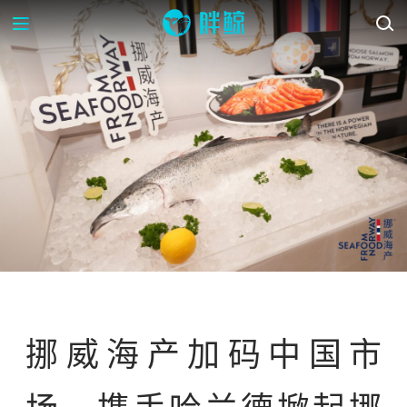
资讯
资讯站
挪威海产加码中国市