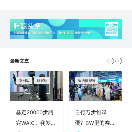
最新文章


案例库
研究所
新消费观察
暴走20000步刷
日行万步领鸡
完WAIC，我发现
蛋？BW里的赛博