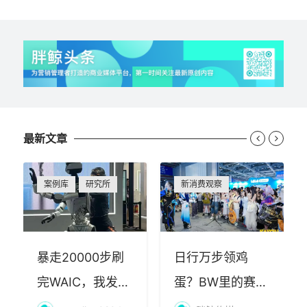
最新文章


案例库
研究所
新消费观察
暴走20000步刷
日行万步领鸡
完WAIC，我发现
蛋？BW里的赛博
AI最赚钱的不是
朝圣，藏着品牌