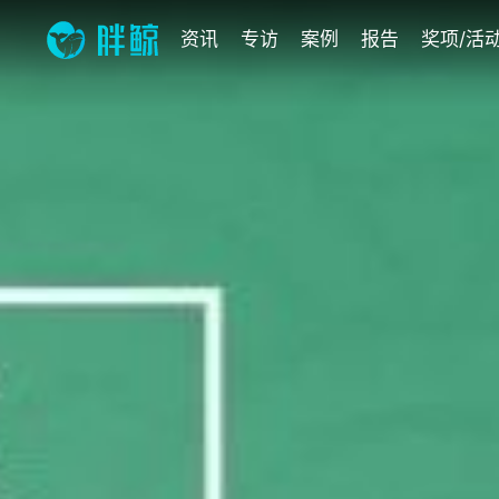
资讯
专访
案例
报告
奖项/活