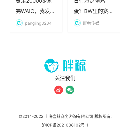
暴走20000步刷
日行万步领鸡
完WAIC，我发现
蛋？BW里的赛博
AI最赚钱的不是
朝圣，藏着品牌
pangjing0204
胖鲸传媒
算力
年轻化的密码
关注我们
©2014-2022 上海壹鲸商务咨询有限公司 版权所有.
沪ICP备2021038102号-1