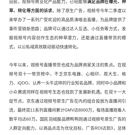
目前，视频号商业化产品能力，已经能够
满足品牌在曝光、种
草、转化等方面的诉求
。除了原生广告，视频号今年二季度以
来举办了一系列广受欢迎的高品质演唱会直播，为品牌提供了
事件营销新思路；品牌可以通过达人互选、小任务等方式，发
掘视频号内容创作生态的种草潜力，还能通过直播带货的模
式，以公私域高效联动驱动快速转化。
今年以来，视频号直播带货也成为品牌商家关注的焦点。在视
频号双十一带货榜中，不乏京东电器、心相印、周大生、格
力、iQOO、认养一头牛这样的行业知名品牌，同时中小品牌和
小众赛道同样在视频号生态也找到了发展新机遇。在双十一大
促节点，京东通过视频号原生广告在内的组合投放为直播间引
流，最终双11系列直播间累计GMV达8000万，每场直播观看人
数平均达60万。国民羽绒服品牌鸭鸭则通过视频号原生广告的
人群定向能力，以商品点击为优化目标，广告ROI达到3，总体