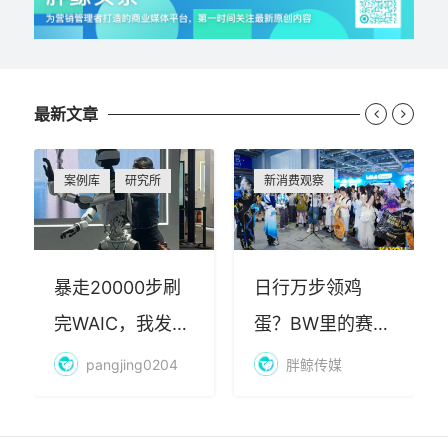
最新文章


案例库
研究所
新消费观察
暴走20000步刷
日行万步领鸡
完WAIC，我发现
蛋？BW里的赛博
AI最赚钱的不是
朝圣，藏着品牌
pangjing0204
胖鲸传媒
算力
年轻化的密码