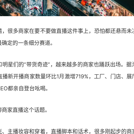
情，很多商家在要不要做直播这件事上，恐怕都还悬而未
最确定的一条细分赛道。
和明星们的“带货奇迹”，越来越多的商家也踊跃出场。据
宝直播新开播商家数量环比1月激增719%，工厂、门店、
EO都亲自登台吆喝。
聊商家直播这个话题。
光、主播妆容和穿着，直播脚本和话术，很多刚起步的商