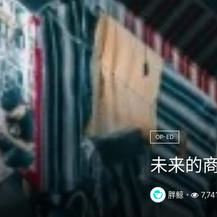
OP-ED
未来的
胖鲸
7,74