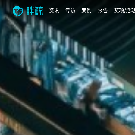
资讯
专访
案例
报告
奖项/活