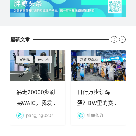
最新文章


案例库
研究所
新消费观察
暴走20000步刷
日行万步领鸡
完WAIC，我发现
蛋？BW里的赛博
AI最赚钱的不是
朝圣，藏着品牌
pangjing0204
胖鲸传媒
算力
年轻化的密码