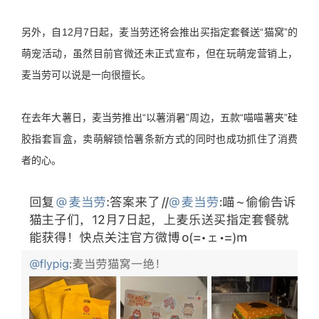
另外，自12月7日起，麦当劳还将会推出买指定套餐送“猫窝”的
萌宠活动，虽然目前官微还未正式宣布，但在玩萌宠营销上，
麦当劳可以说是一向很擅长。
在去年大薯日，麦当劳推出“以薯消暑”周边，五款“喵喵薯夹”硅
胶指套盲盒，卖萌解锁恰薯条新方式的同时也成功抓住了消费
者的心。