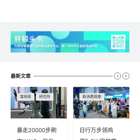
最新文章


案例库
研究所
新消费观察
暴走20000步刷
日行万步领鸡