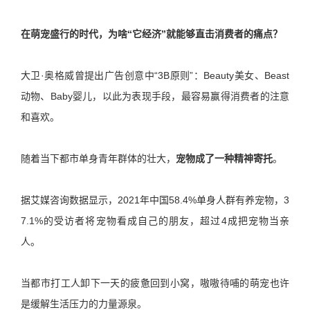
在萌宠盛行的时代，为啥“它经济”就能够直击消费者的痛点？
大卫·奥格威曾提出广告创意中“3B原则”：Beauty美女、Beast
动物、Baby婴儿，以此为表现手段，最容易赢得消费者的注意
和喜欢。
随着当下都市单身青年群体的壮大，
宠物成了一种精神寄托
。
据艾媒咨询数据显示，2021年中国58.4%单身人群有养宠物，3
7.1%的受访者将宠物看成自己的朋友，超过4成把宠物当亲
人。
当都市打工人卸下一天的疲惫回到小窝，嗷嗷待哺的萌宠也许
是缓解生活压力的力量源泉。