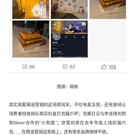
图源：网络
其实搭载萌宠营销的这班顺风车，不仅有麦当劳，还有曾经让
消费者彻夜排队购买的星巴克猫爪杯；完美日记与李佳琦的狗
狗Never合作的“小狗盘”；奈雪的茶在去年年底上线的猫爪
包……在萌宠营销这条路上，还有很多品牌络绎不绝。