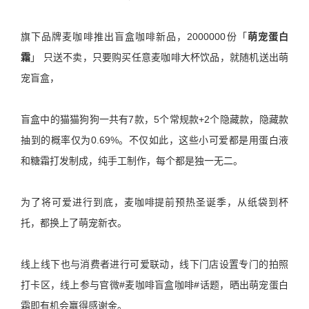
旗下品牌麦咖啡推出盲盒咖啡新品，2000000份「
萌宠蛋白
霜
」 只送不卖，只要购买任意麦咖啡大杯饮品，就随机送出萌
宠盲盒，
盲盒中的猫猫狗狗一共有7款，5个常规款+2个隐藏款，隐藏款
抽到的概率仅为0.69%。不仅如此，这些小可爱都是用蛋白液
和糖霜打发制成，纯手工制作，每个都是独一无二。
为了将可爱进行到底，麦咖啡提前预热圣诞季，从纸袋到杯
托，都换上了萌宠新衣。
线上线下也与消费者进行可爱联动，线下门店设置专门的拍照
打卡区，线上参与官微#麦咖啡盲盒咖啡#话题，晒出萌宠蛋白
霜即有机会赢得感谢金。