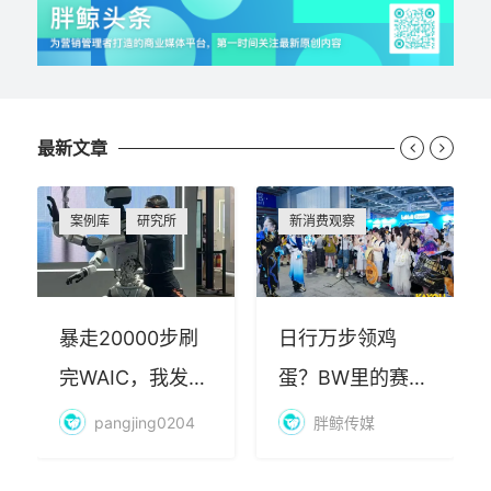
最新文章


案例库
研究所
新消费观察
暴走20000步刷
日行万步领鸡
完WAIC，我发现
蛋？BW里的赛博
AI最赚钱的不是
朝圣，藏着品牌
pangjing0204
胖鲸传媒
算力
年轻化的密码