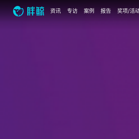
资讯
专访
案例
报告
奖项/活