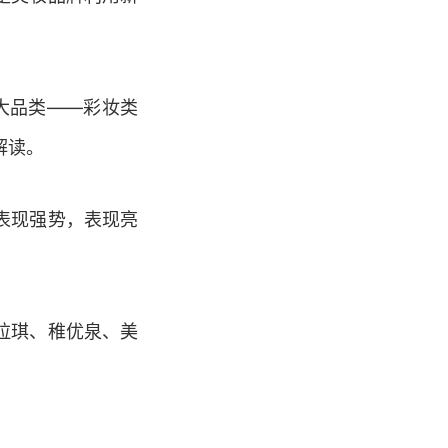
大品类
——
彩妆类
解读。
表现强势，表现亮
拉琪、稚优泉、美