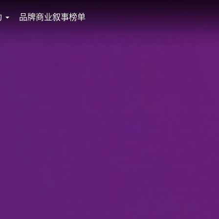
动
品牌商业叙事榜单