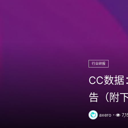
行业研报
CC数据
告（附
axero
7,