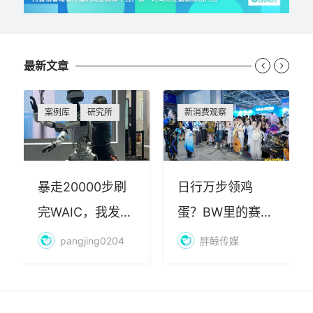
最新文章


案例库
研究所
新消费观察
暴走20000步刷
日行万步领鸡
完WAIC，我发现
蛋？BW里的赛博
AI最赚钱的不是
朝圣，藏着品牌
pangjing0204
胖鲸传媒
算力
年轻化的密码