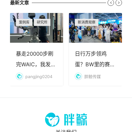
最新文章


案例库
研究所
新消费观察
暴走20000步刷
日行万步领鸡
完WAIC，我发现
蛋？BW里的赛博
AI最赚钱的不是
朝圣，藏着品牌
pangjing0204
胖鲸传媒
算力
年轻化的密码