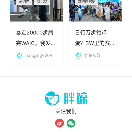
案例库
研究所
新消费观察
暴走20000步刷
日行万步领鸡
完WAIC，我发现
蛋？BW里的赛博
AI最赚钱的不是
朝圣，藏着品牌
pangjing0204
胖鲸传媒
算力
年轻化的密码
关注我们