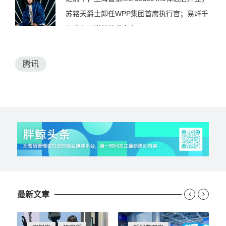
苏铭天爵士卸任WPP集团首席执行官；易烊千
玺成为天猫首位代言人
腾讯
最新文章

