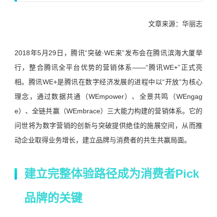
文章来源：华丽志
2018年5月29日，腾讯“突破·WE来”发布会在腾讯滨海大厦举
行，整合腾讯全平台优势的营销体系——“腾讯WE+”正式亮
相。腾讯WE+是腾讯在数字经济发展的进程中以“开放”为核心
理念，通过数据共通（WEmpower）、全景共鸣（WEngag
e）、全链共赢（WEmbrace）三大能力构建的营销体系。它的
问世将为数字营销的创新与突破提供绝佳的施展空间，从而推
动企业取得业务增长，建立品牌与消费者的共生共赢局面。
建立完整体验路径成为消费者Pick
品牌的关键