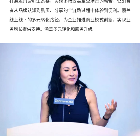
打通腾讯营销生态链，实现多场景甚至全场景的融合，让消费
者从品牌认知到购买、分享的全链路过程中体验到便利。覆盖
线上线下的多元转化路径，为企业推进商业模式创新，实现业
务增长提供支持。涵盖多元转化和服务升级。