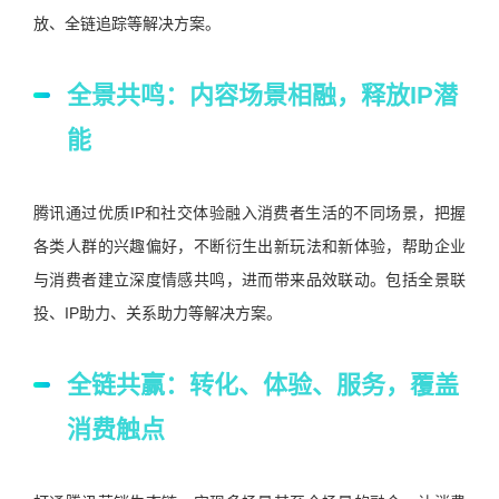
放、全链追踪等解决方案。
全景共鸣：内容场景相融，释放IP潜
能
腾讯通过优质IP和社交体验融入消费者生活的不同场景，把握
各类人群的兴趣偏好，不断衍生出新玩法和新体验，帮助企业
与消费者建立深度情感共鸣，进而带来品效联动。包括全景联
投、IP助力、关系助力等解决方案。
全链共赢：转化、体验、服务，覆盖
消费触点