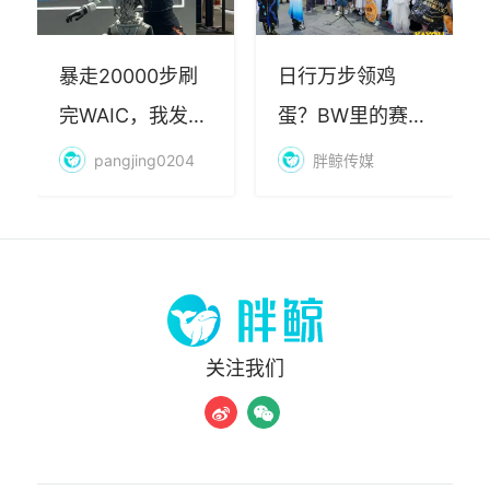
暴走20000步刷
日行万步领鸡
完WAIC，我发现
蛋？BW里的赛博
AI最赚钱的不是
朝圣，藏着品牌
pangjing0204
胖鲸传媒
算力
年轻化的密码
关注我们