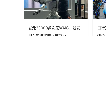
解决问
暴走20000步刷完WAIC，我发
日行
长从可能性
现AI最赚钱的不是算力
朝圣
pangjing0204