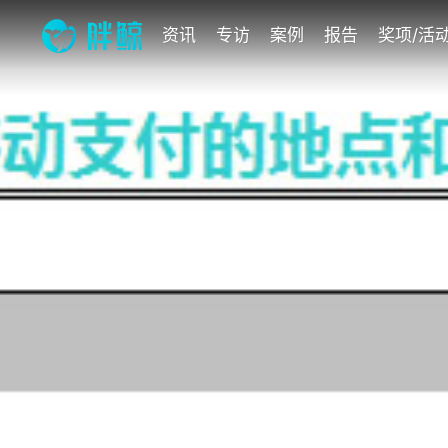
资讯
专访
案例
报告
奖项/活