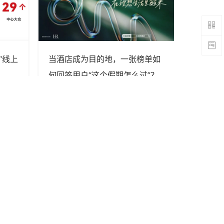
“线上
当酒店成为目的地，一张榜单如
LV成了
何回答用户“这个假期怎么过”？
专栏, 作者
Em
关注我们