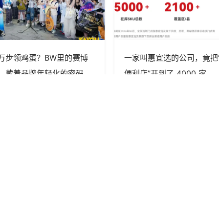
万步领鸡蛋？BW里的赛博
一家叫惠宜选的公司，竟把
，藏着品牌年轻化的密码
便利店”开到了 4000 家
胖鲸传媒
胖鲸传媒
关于
快速链接
关于我们
​会员条款
招聘职位
免责声明
胖鲸智库（SOCIAL ONE）版