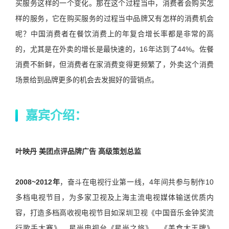
买服务这样的一个变化。那在这个过程当中，消费者会购买怎
样的服务，它在购买服务的过程当中品牌又有怎样的消费机会
呢？中国消费者在餐饮消费上的年复合增长率都是非常的高
的，尤其是在外卖的增长是最快速的，16年达到了44%。佐餐
消费不新鲜，但消费者在家消费变得更频繁了，外卖这个消费
场景给到品牌更多的机会去发掘好的营销点。
嘉宾介绍：
叶映丹 美团点评品牌广告 高级策划总监
2008~2012
年
，奋斗在电视行业第一线，4年间共参与制作10
多档电视节目，为多家卫视及上海主流电视媒体输送优质内
容，打造多档高收视电视节目如深圳卫视《中国音乐金钟奖流
行歌手大赛》、星尚电视台《星尚之旅》、《美食大王牌》