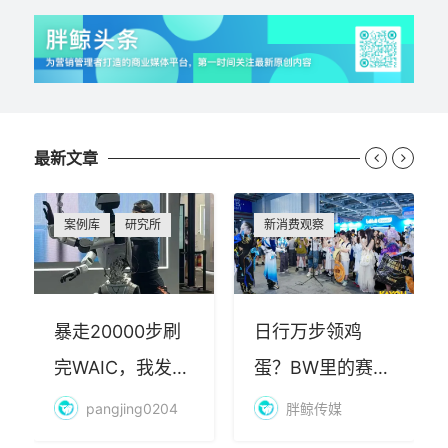
最新文章


案例库
研究所
新消费观察
暴走20000步刷
日行万步领鸡
完WAIC，我发现
蛋？BW里的赛博
AI最赚钱的不是
朝圣，藏着品牌
pangjing0204
胖鲸传媒
算力
年轻化的密码