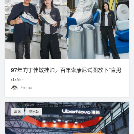
97年的丁佳敏挂帅，百年索康尼试图放下“直男
审美”
Emma
资讯
资讯站