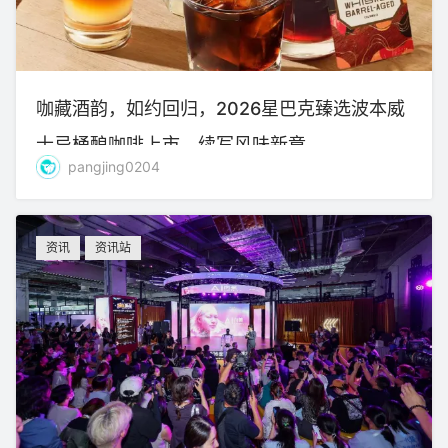
咖藏酒韵，如约回归，2026星巴克臻选波本威
士忌桶酿咖啡上市，续写风味新章
pangjing0204
资讯
资讯站