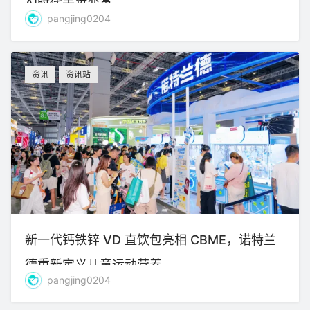
AI时代美妆变革
pangjing0204
资讯
资讯站
新一代钙铁锌 VD 直饮包亮相 CBME，诺特兰
德重新定义儿童运动营养
pangjing0204