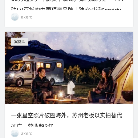
驻LV百货的中国顶奢品牌｜独家对话Sandriver
axero
沙涓创始人郭秀玲
案例库
一张星空照片破圈海外，苏州老板以实拍替代
硬广，营收超3亿
axero