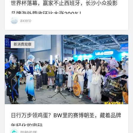
世界杯落幕，赢家不止西班牙，长沙小众投影
品牌海外营收环比大涨200%！
axero
新消费观察
日行万步领鸡蛋？BW里的赛博朝圣，藏着品牌
年轻化的密码
胖鲸传媒