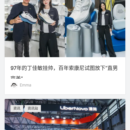
97年的丁佳敏挂帅，百年索康尼试图放下“直男
审美”
Emma
资讯
资讯站