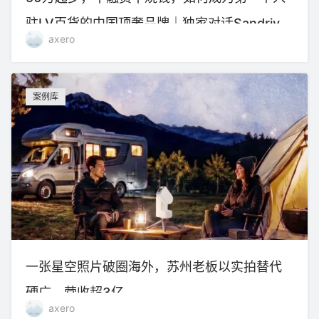
驻LV百货的中国顶奢品牌｜独家对话Sandriver
axero
沙涓创始人郭秀玲
案例库
一张星空照片破圈海外，苏州老板以实拍替代
硬广，营收超3亿
axero