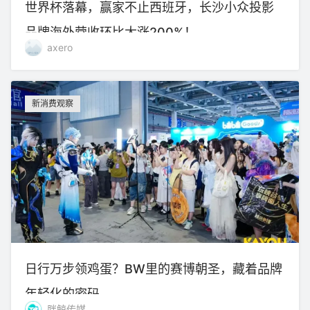
世界杯落幕，赢家不止西班牙，长沙小众投影
品牌海外营收环比大涨200%！
axero
新消费观察
日行万步领鸡蛋？BW里的赛博朝圣，藏着品牌
年轻化的密码
胖鲸传媒