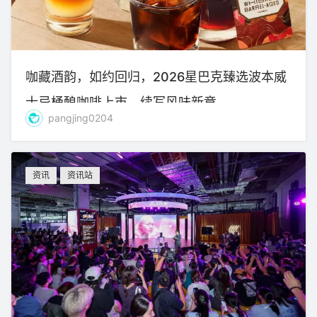
咖藏酒韵，如约回归，2026星巴克臻选波本威
士忌桶酿咖啡上市，续写风味新章
pangjing0204
资讯
资讯站