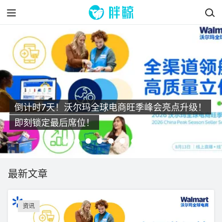
倒计时7天！沃尔玛全球电商旺季峰会亮点升级！
即刻锁定最后席位！
最新文章
资讯