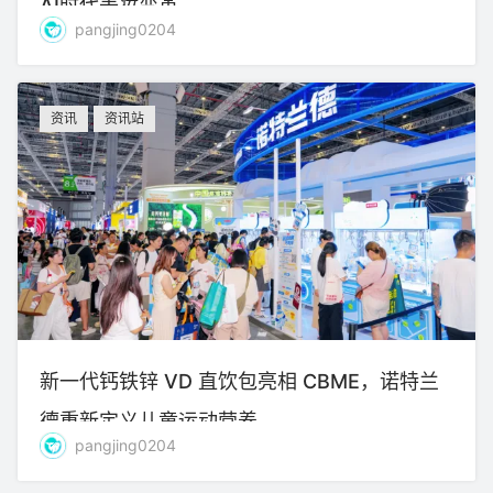
AI时代美妆变革
pangjing0204
资讯
资讯站
新一代钙铁锌 VD 直饮包亮相 CBME，诺特兰
德重新定义儿童运动营养
pangjing0204