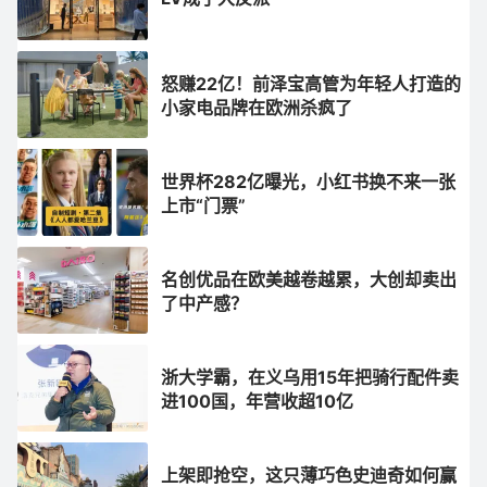
怒赚22亿！前泽宝高管为年轻人打造的
小家电品牌在欧洲杀疯了
世界杯282亿曝光，小红书换不来一张
上市“门票”
名创优品在欧美越卷越累，大创却卖出
了中产感？
浙大学霸，在义乌用15年把骑行配件卖
进100国，年营收超10亿
上架即抢空，这只薄巧色史迪奇如何赢