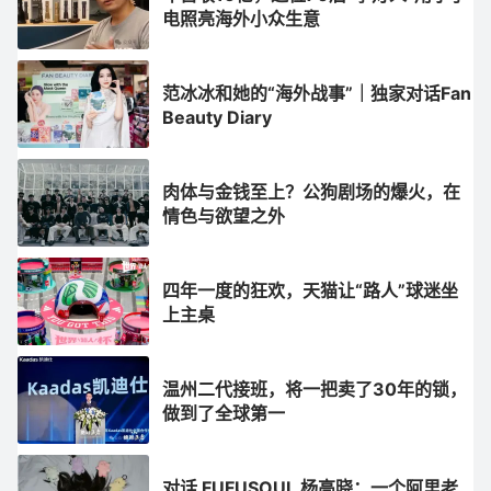
电照亮海外小众生意
范冰冰和她的“海外战事”｜独家对话Fan
Beauty Diary
肉体与金钱至上？公狗剧场的爆火，在
情色与欲望之外
四年一度的狂欢，天猫让“路人”球迷坐
上主桌
温州二代接班，将一把卖了30年的锁，
做到了全球第一
对话 FUFUSOUL 杨高晓：一个阿里老