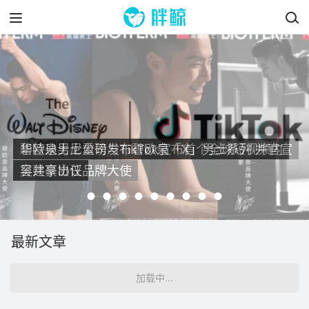
碧欧泉男士重磅发布碧欧泉「X」男士系列 并官宣
华特迪士尼公司与TikTok宣布首个全球短视频内
吴建豪出任品牌大使
容共享协议
最新文章
加载中...