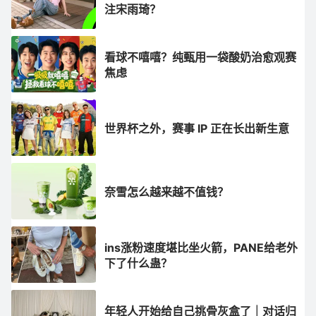
注宋雨琦？
看球不嘻嘻？纯甄用一袋酸奶治愈观赛
焦虑
世界杯之外，赛事 IP 正在长出新生意
奈雪怎么越来越不值钱？
ins涨粉速度堪比坐火箭，PANE给老外
下了什么蛊？
年轻人开始给自己挑骨灰盒了｜对话归