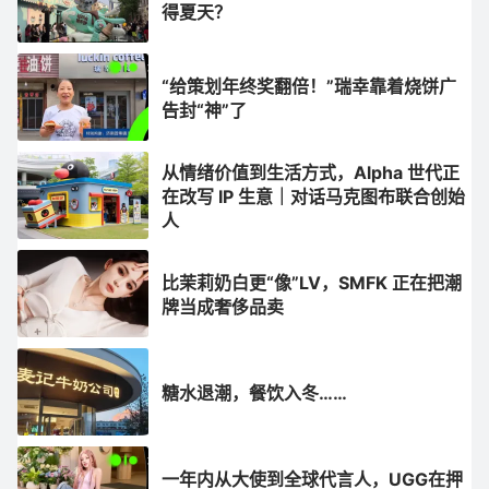
得夏天？
“给策划年终奖翻倍！”瑞幸靠着烧饼广
告封“神”了
从情绪价值到生活方式，Alpha 世代正
在改写 IP 生意｜对话马克图布联合创始
人
比茉莉奶白更“像”LV，SMFK 正在把潮
牌当成奢侈品卖
糖水退潮，餐饮入冬……
一年内从大使到全球代言人，UGG在押