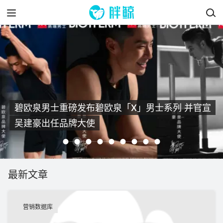
碧欧泉男士重磅发布碧欧泉「X」男士系列 并官宣
华特迪士尼公司与TikTok宣布首个全球短视频内
吴建豪出任品牌大使
容共享协议
最新文章
营销数据库