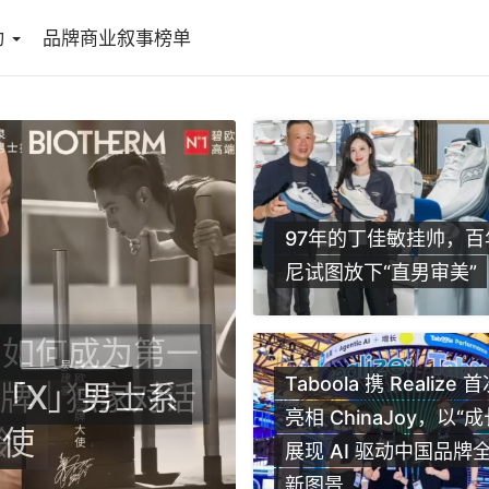
动
品牌商业叙事榜单
97年的丁佳敏挂帅，百
尼试图放下“直男审美”
，如何成为第一
Taboola 携 Realize
品牌｜独家对话
一张星空照片
亮相 ChinaJoy，以“
玲
替代硬广，营
展现 AI 驱动中国品牌
新图景