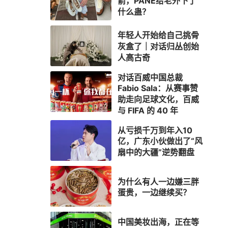
箭，PANE给老外下了
什么蛊？
年轻人开始给自己挑骨
灰盒了｜对话归丛创始
人高古奇
对话百威中国总裁
Fabio Sala：从赛事赞
助走向足球文化，百威
与 FIFA 的 40 年
从亏损千万到年入10
亿，广东小伙做出了“风
扇中的大疆”逆势翻盘
为什么有人一边嫌三胖
蛋贵，一边继续买？
中国美妆出海，正在等