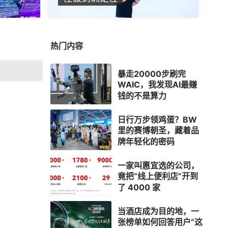
热门内容
暴走20000步刷完
WAIC，我发现AI最赚
钱的不是算力
日行万步领鸡蛋？BW
里的赛博朝圣，藏着品
牌年轻化的密码
一家叫惠宜选的公司，
竟把“线上便利店”开到
了 4000 家
当酒店成为目的地，一
张榜单如何回答用户“这