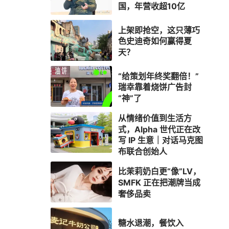
国，年营收超10亿
上架即抢空，这只薄巧
色史迪奇如何赢得夏
天？
“给策划年终奖翻倍！”
瑞幸靠着烧饼广告封
“神”了
从情绪价值到生活方
式，Alpha 世代正在改
写 IP 生意｜对话马克图
布联合创始人
比茉莉奶白更“像”LV，
SMFK 正在把潮牌当成
奢侈品卖
糖水退潮，餐饮入