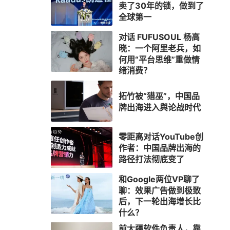
卖了30年的锁，做到了
全球第一
对话 FUFUSOUL 杨高
晓：一个阿里老兵，如
何用“平台思维”重做情
绪消费？
拓竹被“猎巫”，中国品
牌出海进入舆论战时代
零距离对话YouTube创
作者：中国品牌出海的
路径打法彻底变了
和Google两位VP聊了
聊：效果广告做到极致
后，下一轮出海增长比
什么？
前大疆软件负责人，靠