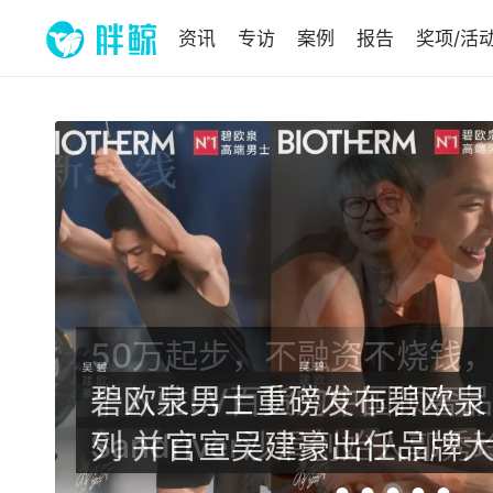
资讯
专访
案例
报告
奖项/活
50万起步，不融资不烧钱
个入驻LV百货的中国顶奢
Sandriver沙涓创始人郭秀