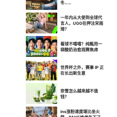
冬……
一年内从大使到全球代
言人，UGG在押注宋雨
琦？
看球不嘻嘻？纯甄用一
袋酸奶治愈观赛焦虑
世界杯之外，赛事 IP 正
在长出新生意
奈雪怎么越来越不值
钱？
ins涨粉速度堪比坐火