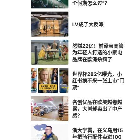
个假期怎么过”？
LV成了大反派
怒赚22亿！前泽宝高管
为年轻人打造的小家电
品牌在欧洲杀疯了
世界杯282亿曝光，小
红书换不来一张上市“门
票”
名创优品在欧美越卷越
累，大创却卖出了中产
感？
浙大学霸，在义乌用15
年把骑行配件卖进100