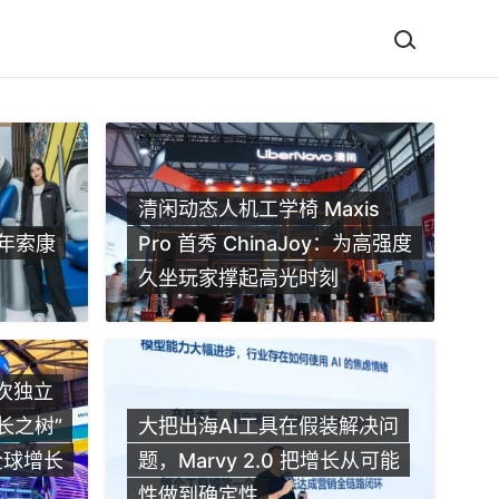
清闲动态人机工学椅 Maxis
年索康
Pro 首秀 ChinaJoy：为高强度
久坐玩家撑起高光时刻
 首次独立
破圈海外，苏州老板以实拍
销
成长之树”
大把出海AI工具在假装解决问
收超3亿
冰
全球增长
题，Marvy 2.0 把增长从可能
性做到确定性