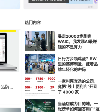
热门内容
暴走20000步刷完
WAIC，我发现AI最赚
钱的不是算力
日行万步领鸡蛋？BW
里的赛博朝圣，藏着品
牌年轻化的密码
一家叫惠宜选的公司，
竟把“线上便利店”开到
升品牌知
了 4000 家
当酒店成为目的地，一
张榜单如何回答用户“这