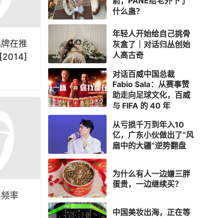
箭，PANE给老外下了
什么蛊？
年轻人开始给自己挑骨
品牌在推
灰盒了｜对话归丛创始
人高古奇
014]
对话百威中国总裁
Fabio Sala：从赛事赞
助走向足球文化，百威
与 FIFA 的 40 年
从亏损千万到年入10
亿，广东小伙做出了“风
扇中的大疆”逆势翻盘
为什么有人一边嫌三胖
蛋贵，一边继续买？
其频率
中国美妆出海，正在等