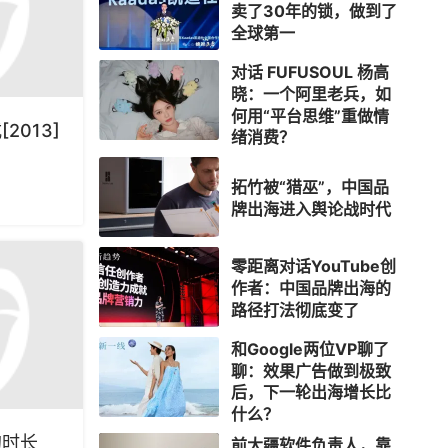
卖了30年的锁，做到了
全球第一
对话 FUFUSOUL 杨高
晓：一个阿里老兵，如
何用“平台思维”重做情
013]
绪消费？
拓竹被“猎巫”，中国品
牌出海进入舆论战时代
零距离对话YouTube创
作者：中国品牌出海的
路径打法彻底变了
和Google两位VP聊了
聊：效果广告做到极致
后，下一轮出海增长比
什么？
的时长
前大疆软件负责人，靠