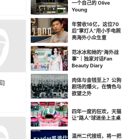
一个自己的 Olive
Young
年营收16亿，这位70
后“掌灯人”用小手电照
亮海外小众生意
范冰冰和她的“海外战
事”｜独家对话Fan
Beauty Diary
肉体与金钱至上？公狗
]
剧场的爆火，在情色与
欲望之外
四年一度的狂欢，天猫
让“路人”球迷坐上主桌
温州二代接班，将一把