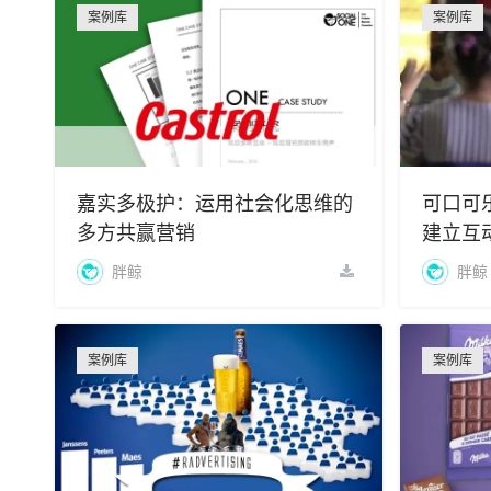
案例库
案例库
嘉实多极护：运用社会化思维的
可口可
多方共赢营销
建立互
胖鲸
胖鲸
案例库
案例库