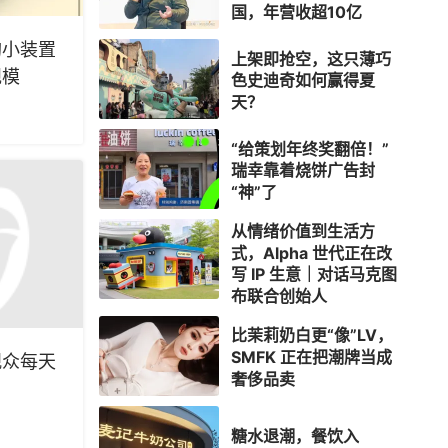
国，年营收超10亿
购小装置
上架即抢空，这只薄巧
规模
色史迪奇如何赢得夏
天？
“给策划年终奖翻倍！”
瑞幸靠着烧饼广告封
“神”了
从情绪价值到生活方
式，Alpha 世代正在改
写 IP 生意｜对话马克图
布联合创始人
比茉莉奶白更“像”LV，
SMFK 正在把潮牌当成
观众每天
奢侈品卖
糖水退潮，餐饮入