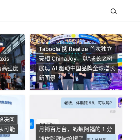
Taboola 携 Realize 首次独立
xis
亮相 ChinaJoy，以“成长之树”
：为高强度
展现 AI 驱动中国品牌全球增长
新图景
%！可嚼冰走红欧美、一块
9
解决问
海生意
“
长从可能
月销百万台，蚂蚁阿福的 1 分
钱体脂秤被抢爆了