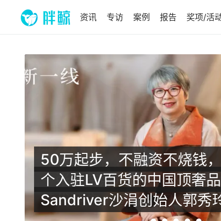
资讯
专访
案例
报告
奖项/活
一
话
一张星空照片破圈海外，苏
替代硬广，营收超3亿