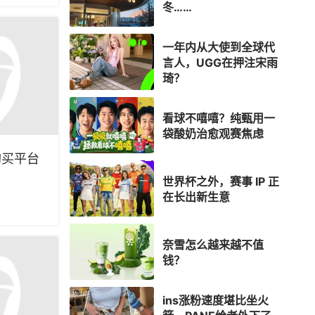
冬……
一年内从大使到全球代
言人，UGG在押注宋雨
琦？
看球不嘻嘻？纯甄用一
袋酸奶治愈观赛焦虑
购买平台
世界杯之外，赛事 IP 正
在长出新生意
奈雪怎么越来越不值
钱？
ins涨粉速度堪比坐火