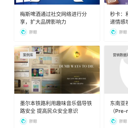
梅斯啤酒通过社交网络进行分
秒卡：
享，扩大品牌影响力
递情感
胖鲸
胖鲸
案例库
营销数据
墨尔本铁路利用趣味音乐倡导铁
东南亚
路安全 提高民众安全意识
（Pre-r
胖鲸
胖鲸