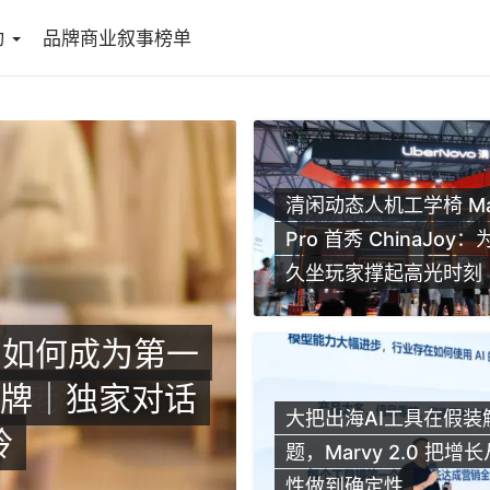
动
品牌商业叙事榜单
清闲动态人机工学椅 Ma
Pro 首秀 ChinaJoy
久坐玩家撑起高光时刻
州老板以实拍
销量大增300
大把出海AI工具在假装
冰撑起14亿出
题，Marvy 2.0 把增
性做到确定性