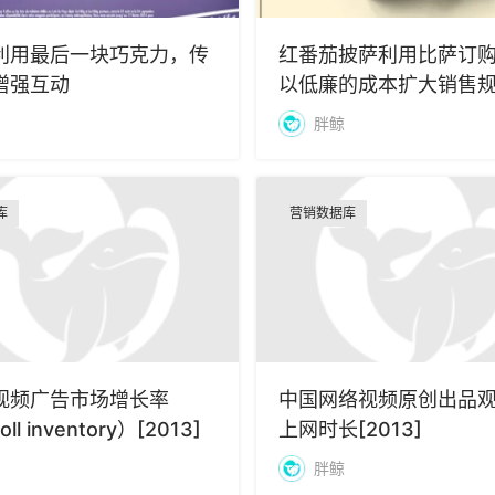
利用最后一块巧克力，传
红番茄披萨利用比萨订
增强互动
以低廉的成本扩大销售
胖鲸
库
营销数据库
视频广告市场增长率
中国网络视频原创出品
oll inventory）[2013]
上网时长[2013]
胖鲸