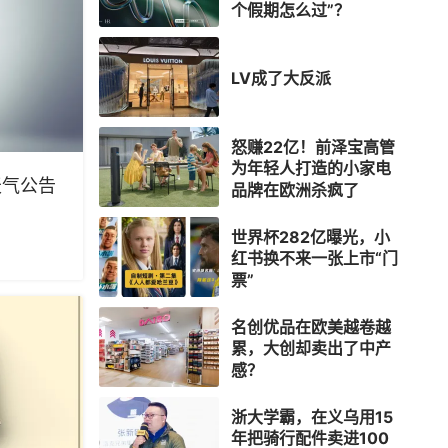
个假期怎么过”？
LV成了大反派
怒赚22亿！前泽宝高管
为年轻人打造的小家电
时天气公告
品牌在欧洲杀疯了
世界杯282亿曝光，小
红书换不来一张上市“门
票”
名创优品在欧美越卷越
累，大创却卖出了中产
感？
浙大学霸，在义乌用15
年把骑行配件卖进100