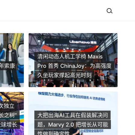
清闲动态人机工学椅 Maxis
年索康
Pro 首秀 ChinaJoy：为高强度
久坐玩家撑起高光时刻
 首次独立
沃尔玛全球电商旺季峰会亮点
碧
成长之树”
大把出海AI工具在假装解决问
定最后席位！
列
全球增长
题，Marvy 2.0 把增长从可能
性做到确定性