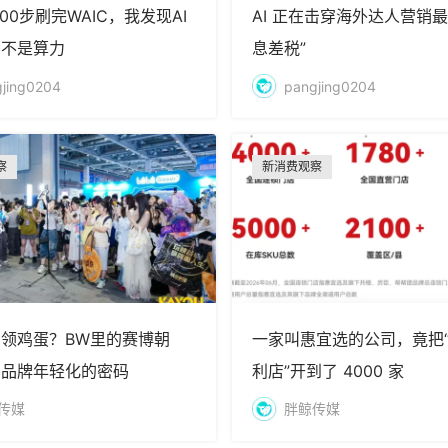
00步刷完WAIC，我发现AI
AI 正在击穿海外达人营销最
的不是算力
息差税”
jing0204
pangjing0204
察
新消费观察
领鸡蛋？BW里的赛博朝
一家叫惠宜选的公司，竟把
着品牌年轻化的密码
利店”开到了 4000 家
传媒
胖鲸传媒