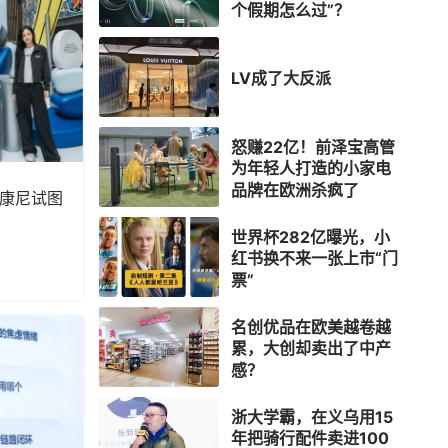
个假期怎么过”？
LV成了大反派
怒赚22亿！前泽宝高管
为年轻人打造的小家电
品牌在欧洲杀疯了
索康尼试图
世界杯282亿曝光，小
红书换不来一张上市“门
票”
名创优品在欧美越卷越
累，大创却卖出了中产
感？
浙大学霸，在义乌用15
年把骑行配件卖进100