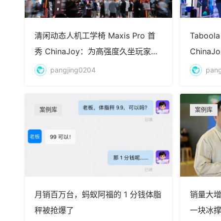
清闲动态人机工学椅 Maxis Pro 首
Tabool
秀 ChinaJoy：为高强度久坐玩家撑
China
起高光时刻
动中国
pangjing0204
pang
案例库
案例库
月销百万台，蚂蚁阿福的 1 分钱体脂
销量大增
秤被抢爆了
一块冰撑