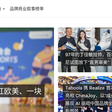
动
品牌商业叙事榜单
97年的丁佳敏挂帅，百
尼试图放下“直男审美”
Taboola 携 Realize
红欧美、一块
倒计时7天！
亮相 ChinaJoy，以“
升级！即刻锁
展现 AI 驱动中国品牌
新图景