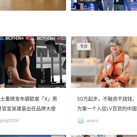
专访
士重磅发布碧欧泉「X」男
50万起步，不融资不烧钱
并官宣吴建豪出任品牌大使
为第一个入驻LV百货的中
｜独家对话Sandriver沙
jing0204
axero
秀玲