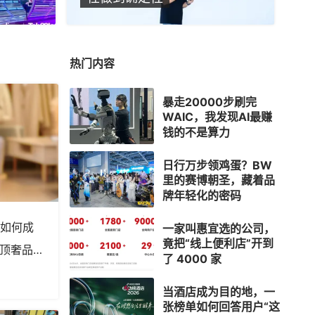
热门内容
暴走20000步刷完
WAIC，我发现AI最赚
钱的不是算力
日行万步领鸡蛋？BW
里的赛博朝圣，藏着品
牌年轻化的密码
，如何成
一家叫惠宜选的公司，
竟把“线上便利店”开到
国顶奢品牌
了 4000 家
涓创始人郭
当酒店成为目的地，一
张榜单如何回答用户“这