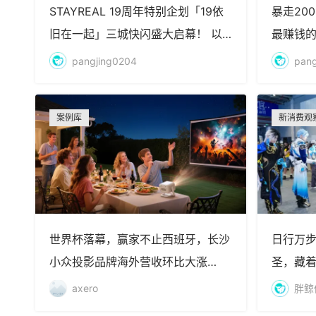
STAYREAL 19周年特别企划「19依
暴走200
旧在一起」三城快闪盛大启幕！ 以
最赚钱
19块拼图致敬同行时光，共赴全新旅
pangjing0204
pang
程！
案例库
新消费观
世界杯落幕，赢家不止西班牙，长沙
日行万步
小众投影品牌海外营收环比大涨
圣，藏
200%！
axero
胖鲸