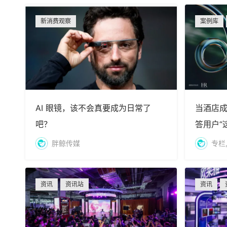
新消费观察
案例库
AI 眼镜，该不会真要成为日常了
当酒店
吧？
答用户“
胖鲸传媒
专栏
资讯
资讯站
资讯