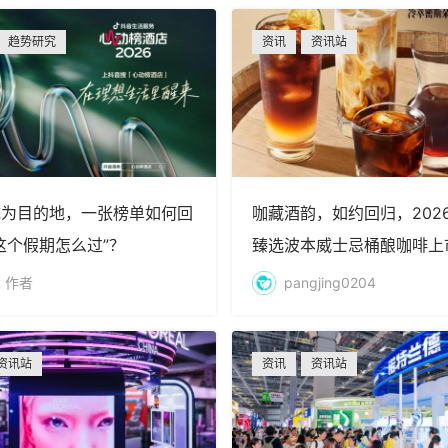
趋势研究
资讯
资讯站
成为目的地，一张榜单如何回
咖藏酒韵，如约回归，202
这个假期怎么过”？
臻选波本威士忌桶酿咖啡上
风味新章
, 作者
pangjing0204
资讯站
资讯
资讯站