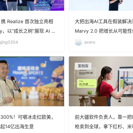
a 携 Realize 首次独立亮相
大把出海AI工具在假装解决
Joy，以“成长之树”展现 AI 驱
Marvy 2.0 把增长从可能
品牌全球增长新图景
性
jing0204
axero
案例库
300%！可嚼冰走红欧美，
前大疆软件负责人，靠一把D
起14亿出海生意
枪卖到全球，拿下红杉、米