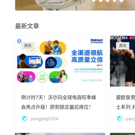
最新文章
资讯
资讯
倒计时7天！沃尔玛全球电商旺季峰
碧欧泉男
会亮点升级！即刻锁定最后席位！
士系列 
pangjing0204
pang