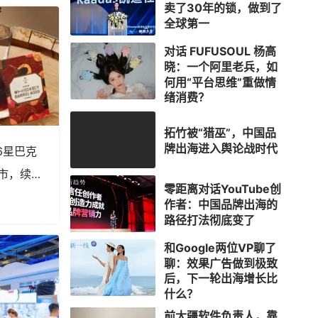
卖了30年的锁，做到了
全球第一
对话 FUFUSOUL 杨高
晓：一个阿里老兵，如
何用“平台思维”重做情
绪消费？
拓竹被“猎巫”，中国品
牌出海进入舆论战时代
6星巴克
市，续写
零距离对话YouTube创
作者：中国品牌出海的
路径打法彻底变了
和Google两位VP聊了
聊：效果广告做到极致
后，下一轮出海增长比
什么？
前大疆软件负责人，靠