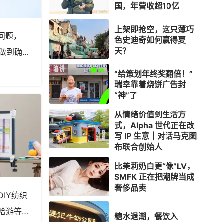
国，年营收超10亿
上架即抢空，这只薄巧
问题，
色史迪奇如何赢得夏
天？
性做到确定
“给策划年终奖翻倍！”
瑞幸靠着烧饼广告封
“神”了
从情绪价值到生活方
式，Alpha 世代正在改
写 IP 生意｜对话马克图
布联合创始人
比茉莉奶白更“像”LV，
SMFK 正在把潮牌当成
奢侈品卖
IY纺织
哈游等过
糖水退潮，餐饮入