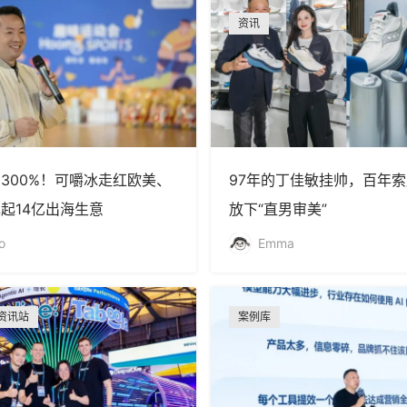
资讯
300%！可嚼冰走红欧美、
97年的丁佳敏挂帅，百年
起14亿出海生意
放下“直男审美”
o
Emma
资讯站
案例库