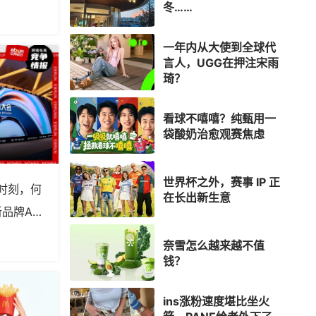
冬……
一年内从大使到全球代
言人，UGG在押注宋雨
琦？
看球不嘻嘻？纯甄用一
袋酸奶治愈观赛焦虑
世界杯之外，赛事 IP 正
时刻，何
在长出新生意
新品牌AI
奈雪怎么越来越不值
钱？
ins涨粉速度堪比坐火