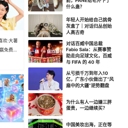
箭，PANE给老外下了
什么蛊？
年轻人开始给自己挑骨
灰盒了｜对话归丛创始
人高古奇
喜欢·大薯
对话百威中国总裁
Fabio Sala：从赛事赞
”赢免费大
助走向足球文化，百威
与 FIFA 的 40 年
从亏损千万到年入10
亿，广东小伙做出了“风
扇中的大疆”逆势翻盘
为什么有人一边嫌三胖
蛋贵，一边继续买？
中国美妆出海，正在等