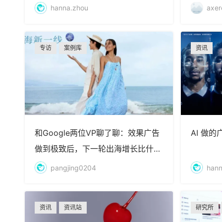
hanna.zhou
axer
专访
案例库
资讯
和Google两位VP聊了聊：效果广告
AI 做
做到极致后，下一轮出海增长比什
么？
pangjing0204
hann
资讯
资讯站
研究所