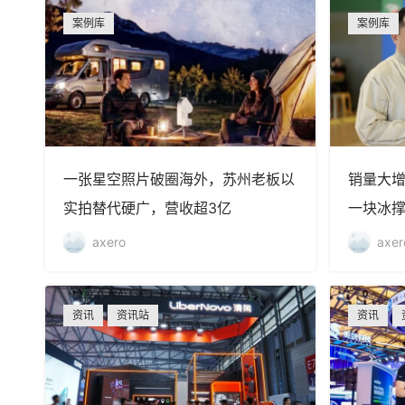
案例库
案例库
一张星空照片破圈海外，苏州老板以
销量大增
实拍替代硬广，营收超3亿
一块冰撑
axero
axer
资讯
资讯站
资讯