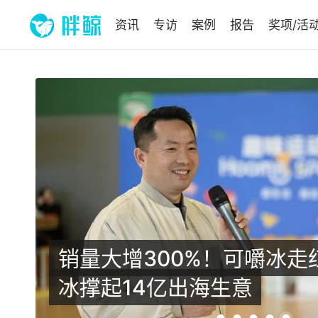
资讯
专访
案例
报告
奖项/活
拍
销量大增300%！可嚼冰走
冰撑起14亿出海生意