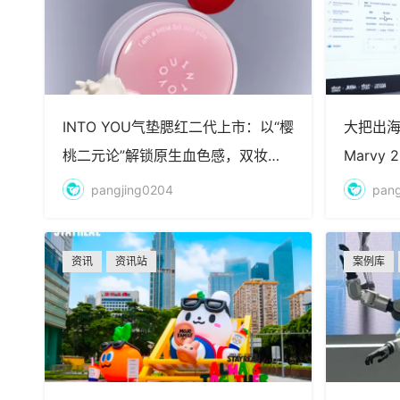
INTO YOU气垫腮红二代上市：以“樱
大把出海
桃二元论”解锁原生血色感，双妆效7
Marvy
色打造氛围感颊彩
性
pangjing0204
pang
资讯
资讯站
案例库