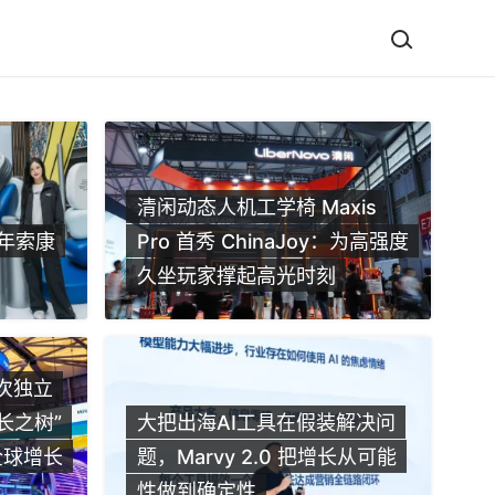
清闲动态人机工学椅 Maxis
年索康
Pro 首秀 ChinaJoy：为高强度
久坐玩家撑起高光时刻
 首次独立
破圈海外，苏州老板以实拍
销
成长之树”
大把出海AI工具在假装解决问
收超3亿
冰
全球增长
题，Marvy 2.0 把增长从可能
性做到确定性