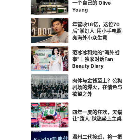
一个自己的 Olive
Young
年营收16亿，这位70
后“掌灯人”用小手电照
亮海外小众生意
范冰冰和她的“海外战
事”｜独家对话Fan
Beauty Diary
肉体与金钱至上？公狗
告平台，
剧场的爆火，在情色与
欲望之外
四年一度的狂欢，天猫
让“路人”球迷坐上主桌
温州二代接班，将一把