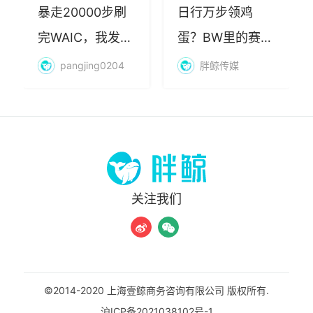
暴走20000步刷
日行万步领鸡
完WAIC，我发现
蛋？BW里的赛博
AI最赚钱的不是
朝圣，藏着品牌
pangjing0204
胖鲸传媒
算力
年轻化的密码
关注我们
©2014-2020 上海壹鲸商务咨询有限公司 版权所有.
沪ICP备2021038102号-1